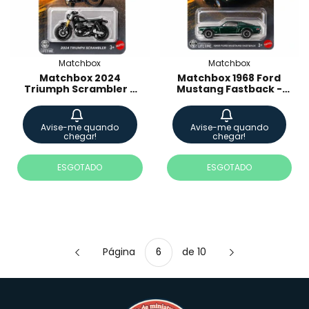
Matchbox
Matchbox
Matchbox 2024
Matchbox 1968 Ford
Triumph Scrambler -
Mustang Fastback -
JKH31
JKH34
Avise-me quando
Avise-me quando
chegar!
chegar!
ESGOTADO
ESGOTADO
Página
de 10