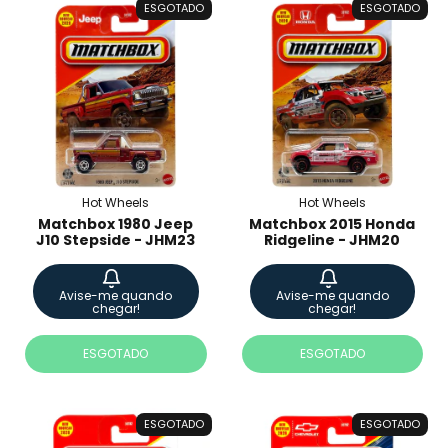
ESGOTADO
ESGOTADO
Hot Wheels
Hot Wheels
Matchbox 1980 Jeep
Matchbox 2015 Honda
J10 Stepside - JHM23
Ridgeline - JHM20
Avise-me quando
Avise-me quando
chegar!
chegar!
ESGOTADO
ESGOTADO
ESGOTADO
ESGOTADO