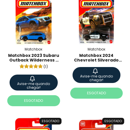
Matchbox
Matchbox
Matchbox 2023 Subaru
Matchbox 2024
Outback Wilderness -
Chevrolet Silverado
JHM26
PPV Truck - JHM31
(1)
Avise-me quando
chegar!
Avise-me quando
chegar!
ESGOTADO
ESGOTADO
ESGOTADO
ESGOTADO