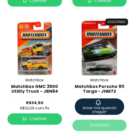
COMPRAR
COMPRAR
ESGOTADO
Matchbox
Matchbox
Matchbox GMC 3500
Matchbox Porsche 911
Utility Truck - JBN64
Targa - JHM72
R$34,50
Avise-me quando
R$32,09
com
Pix
chegar!
COMPRAR
ESGOTADO