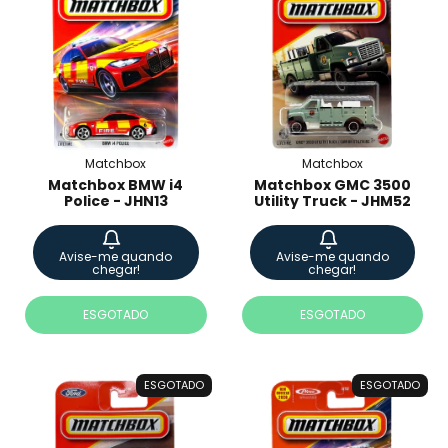
Matchbox
Matchbox
Matchbox BMW i4
Matchbox GMC 3500
Police - JHN13
Utility Truck - JHM52
Avise-me quando
Avise-me quando
chegar!
chegar!
ESGOTADO
ESGOTADO
ESGOTADO
ESGOTADO