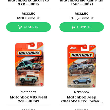
Matchbox Radical SR3
Matchbox Morgan Plus
XXR - JBP15
Four - JBP21
R$33,50
R$32,50
R$31,16
com
Pix
R$30,23
com
Pix
COMPRAR
COMPRAR
Matchbox
Matchbox
Matchbox MBX Field
Matchbox Jeep
Car - JBP42
Cherokee Trailhawk -
JBP47