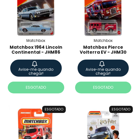
Matchbox
Matchbox
Matchbox 1964 Lincoln
Matchbox Pierce
Continental - JHM86
Volterra EV - JHM30
Avise-me quando
Avise-me quando
chegar!
chegar!
ESGOTADO
ESGOTADO
ESGOTADO
ESGOTADO