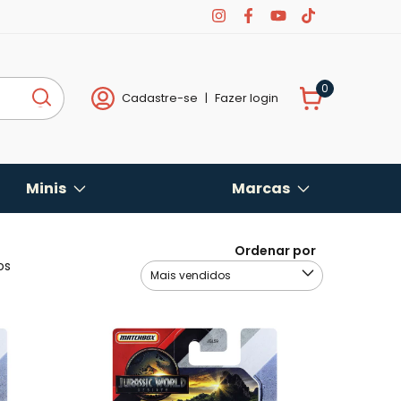
0
Cadastre-se
|
Fazer login
Minis
Marcas
Ordenar por
os