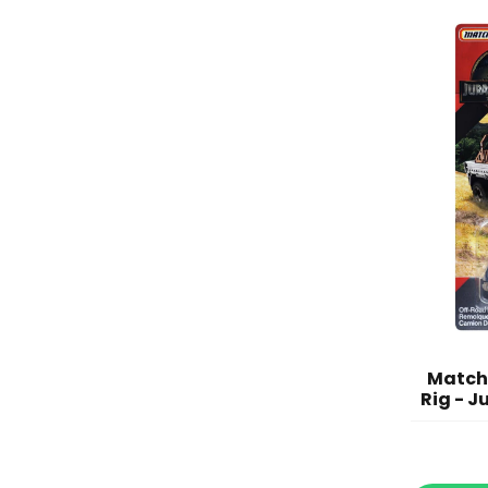
Match
Rig - J