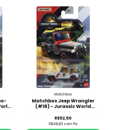
Matchbox
es-
Matchbox Jeep Wrangler
World
(#18) - Jurassic World
Rebirth - JGL00
R$52,50
R$48,83
com
Pix