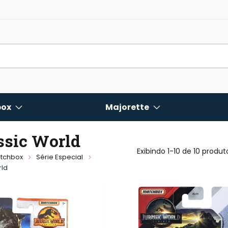
ox
Majorette
ssic World
Exibindo 1-10 de 10 produt
tchbox
Série Especial
rld