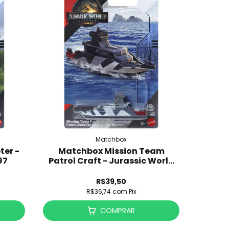
Matchbox
ter -
Matchbox Mission Team
97
Patrol Craft - Jurassic World
Rebirth - JGK95
R$39,50
R$36,74
com
Pix
COMPRAR