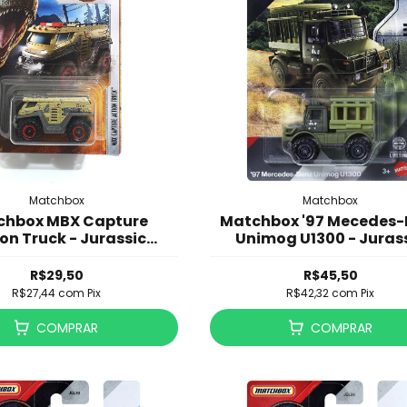
Matchbox
Matchbox
chbox MBX Capture
Matchbox '97 Mecedes-
on Truck - Jurassic
Unimog U1300 - Juras
World Dominion
World - JGL08
R$29,50
R$45,50
R$27,44
com
Pix
R$42,32
com
Pix
COMPRAR
COMPRAR