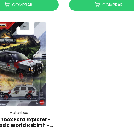
COMPRAR
COMPRAR
Matchbox
hbox Ford Explorer -
ssic World Rebirth -
JGL17