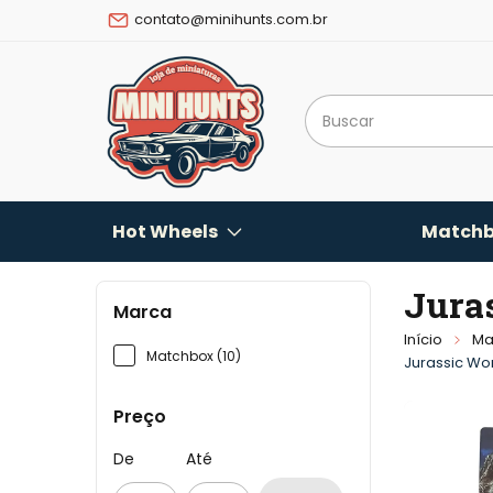
contato@minihunts.com.br
Hot Wheels
Matchb
Jura
Marca
Início
Ma
Matchbox (10)
Jurassic Wo
Preço
De
Até