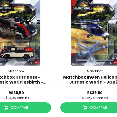
Matchbox
Matchbox
chbox Hardnoze -
Matchbox InGen Helicop
ssic World Rebirth -
Jurassic World - JGK
JGL13
R$36,50
R$39,50
R$33,95
com
Pix
R$36,74
com
Pix
COMPRAR
COMPRAR