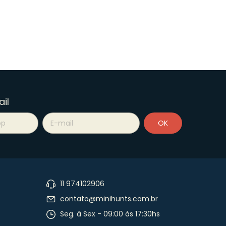
il
11 974102906
contato@minihunts.com.br
Seg. à Sex - 09:00 às 17:30hs