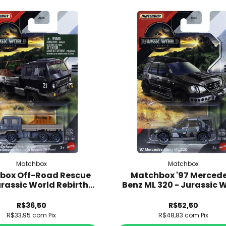
Matchbox
Matchbox
box Off-Road Rescue
Matchbox '97 Merced
urassic World Rebirth -
Benz ML 320 - Jurassic 
JGK99
Rebirth - JGL14
R$36,50
R$52,50
R$33,95
com
Pix
R$48,83
com
Pix