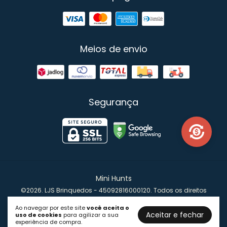
Meios de envio
Segurança
Mini Hunts
©2026. LJS Brinquedos - 45092816000120. Todos os direitos
reservados.
Ao navegar por este site
você aceita o
Aceitar e fechar
uso de cookies
para agilizar a sua
experiência de compra.