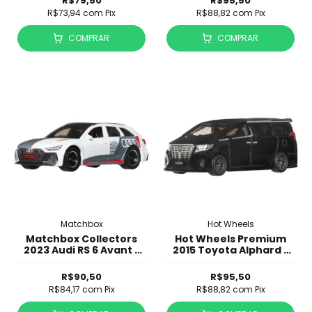
R$79,50
R$95,50
R$73,94
com
Pix
R$88,82
com
Pix
COMPRAR
COMPRAR
Matchbox
Hot Wheels
Matchbox Collectors
Hot Wheels Premium
2023 Audi RS 6 Avant -
2015 Toyota Alphard -
JTC66
Boulevard
R$90,50
R$95,50
R$84,17
com
Pix
R$88,82
com
Pix