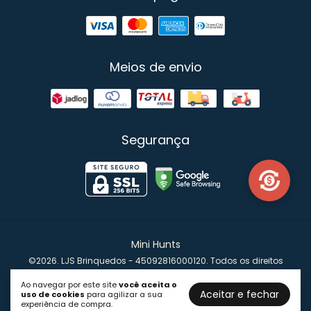
Meios de envio
Segurança
Mini Hunts
©2026. LJS Brinquedos - 45092816000120. Todos os direitos
reservados.
Ao navegar por este site
você aceita o
Aceitar e fechar
uso de cookies
para agilizar a sua
experiência de compra.