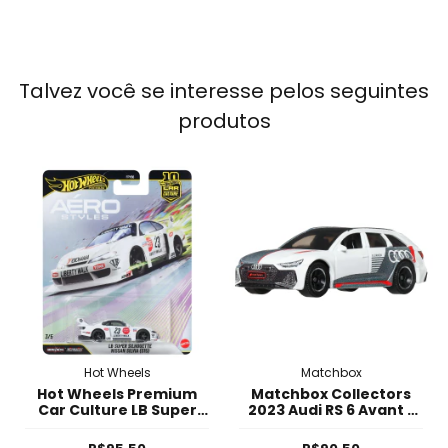
Talvez você se interesse pelos seguintes
produtos
Hot Wheels
Matchbox
Hot Wheels Premium
Matchbox Collectors
Car Culture LB Super
2023 Audi RS 6 Avant -
Silhoutte Nissan Silvia
JTC66
(S15)