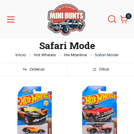
0
Safari Mode
Início
Hot Wheels
Hw Mainline
Safari Mode
Ordenar
Filtrar