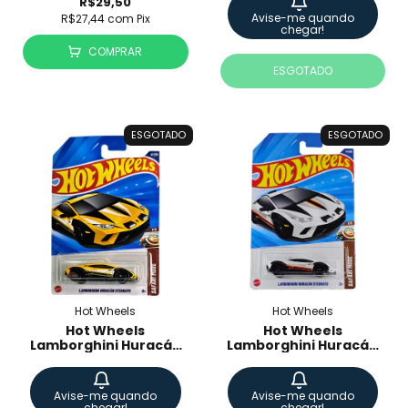
R$29,50
Avise-me quando
R$27,44
com
Pix
chegar!
COMPRAR
ESGOTADO
ESGOTADO
ESGOTADO
Hot Wheels
Hot Wheels
Hot Wheels
Hot Wheels
Lamborghini Huracán
Lamborghini Huracán
Sterrato - Safari Mode
Sterrato
- JBB86
Avise-me quando
Avise-me quando
chegar!
chegar!