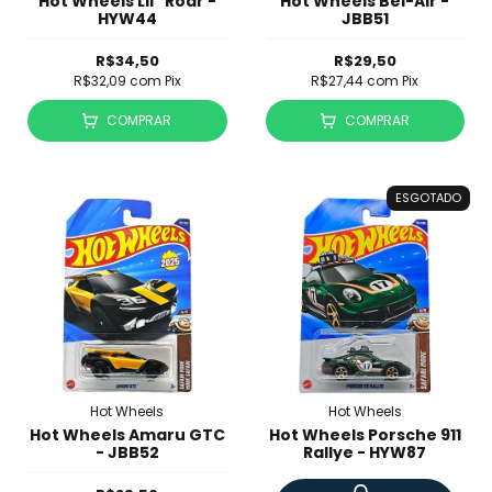
Hot Wheels Lil ' Roar -
Hot Wheels Bel-Air -
HYW44
JBB51
R$34,50
R$29,50
R$32,09
com
Pix
R$27,44
com
Pix
COMPRAR
COMPRAR
ESGOTADO
Hot Wheels
Hot Wheels
Hot Wheels Amaru GTC
Hot Wheels Porsche 911
- JBB52
Rallye - HYW87