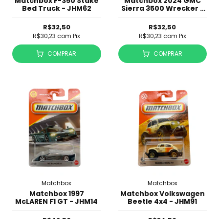
Matchbox F-350 Stake
Matchbox 2024 GMC
Bed Truck - JHM62
Sierra 3500 Wrecker -
JHM00
R$32,50
R$32,50
R$30,23
com
Pix
R$30,23
com
Pix
COMPRAR
COMPRAR
Matchbox
Matchbox
Matchbox 1997
Matchbox Volkswagen
McLAREN F1 GT - JHM14
Beetle 4x4 - JHM91