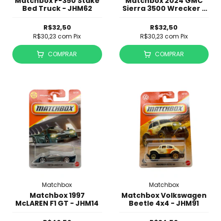
Matchbox F-350 Stake
Matchbox 2024 GMC
Bed Truck - JHM62
Sierra 3500 Wrecker -
JHM00
R$32,50
R$32,50
R$30,23
com
Pix
R$30,23
com
Pix
COMPRAR
COMPRAR
Matchbox
Matchbox
Matchbox 1997
Matchbox Volkswagen
McLAREN F1 GT - JHM14
Beetle 4x4 - JHM91